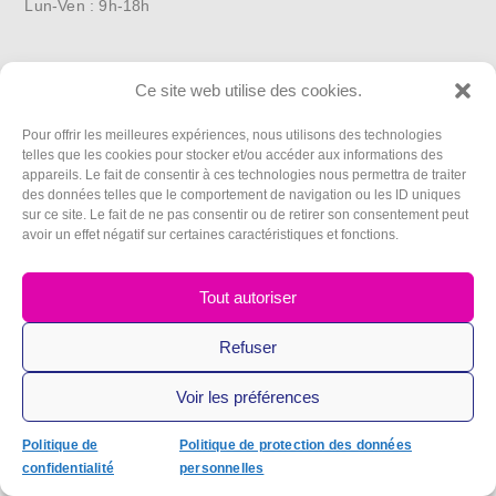
Lun-Ven : 9h-18h
Suivez-nous
Ce site web utilise des cookies.
Mentions légales
Pour offrir les meilleures expériences, nous utilisons des technologies
Politique de confidentialité
telles que les cookies pour stocker et/ou accéder aux informations des
appareils. Le fait de consentir à ces technologies nous permettra de traiter
Politique de protection des données personnelles (RGPD)
des données telles que le comportement de navigation ou les ID uniques
sur ce site. Le fait de ne pas consentir ou de retirer son consentement peut
Conditions générales d’utilisation (CGU)
avoir un effet négatif sur certaines caractéristiques et fonctions.
ATIP Conseil – Expertise comptable et sociale –
Tout autoriser
SIRET 49917532100037
Membre de l’Ordre des Experts-Comptables
Refuser
Voir les préférences
Politique de
Politique de protection des données
confidentialité
personnelles