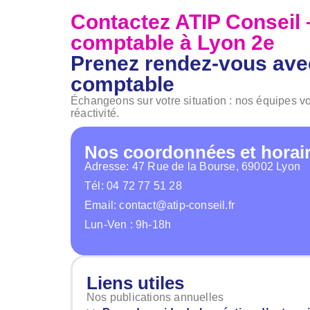
Contactez ATIP Conseil 
comptable à Lyon 2e
Prenez rendez-vous avec
comptable
Échangeons sur votre situation : nos équipes v
réactivité.
Nos coordonnées et horair
Adresse: 47 Rue de la Bourse, 69002 Lyon
Tél: 04 72 77 51 28
Email: contact@atip-conseil.fr
Lun-Ven : 9h-18h
Liens utiles
Nos publications annuelles