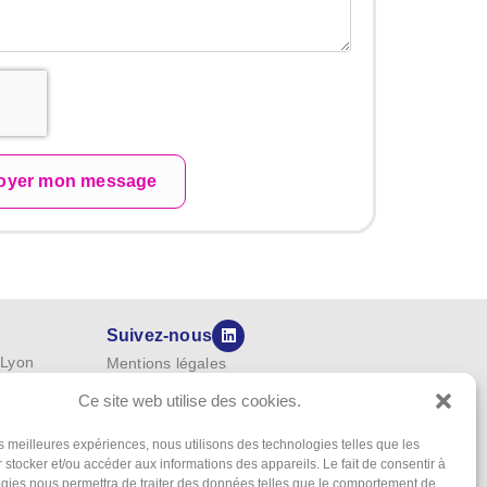
oyer mon message
Suivez-nous
 Lyon
Mentions légales
Politique de confidentialité
Ce site web utilise des cookies.
Politique de protection des
données personnelles (RGPD)
les meilleures expériences, nous utilisons des technologies telles que les
 stocker et/ou accéder aux informations des appareils. Le fait de consentir à
Conditions générales d’utilisation
gies nous permettra de traiter des données telles que le comportement de