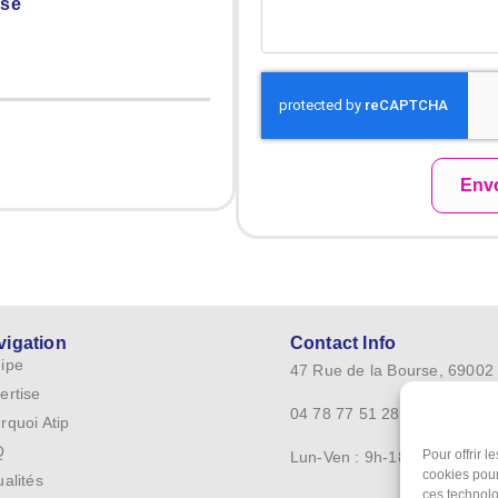
ise
Env
vigation
Contact Info
ipe
47 Rue de la Bourse, 69002
ertise
04 78 77 51 28
rquoi Atip
Q
Pour offrir 
Lun-Ven : 9h-18h
cookies pour
ualités
ces technolo